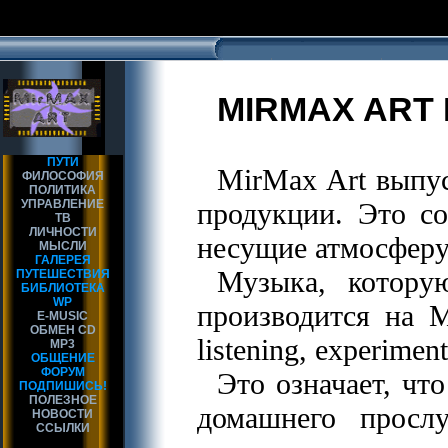
MIRMAX ART 
ПУТИ
MirMax Art выпу
ФИЛОСОФИЯ
ПОЛИТИКА
УПРАВЛЕНИЕ
продукции. Это со
ТВ
ЛИЧНОСТИ
несущие атмосферу
МЫСЛИ
ГАЛЕРЕЯ
Музыка, котору
ПУТЕШЕСТВИЯ
БИБЛИОТЕКА
WP
производится на 
E-MUSIC
ОБМЕН CD
listening, experiment
MP3
ОБЩЕНИЕ
ФОРУМ
Это означает, чт
ПОДПИШИСЬ!
ПОЛЕЗНОЕ
домашнего просл
НОВОСТИ
ССЫЛКИ