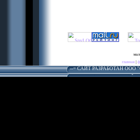
мал
главная
|
ф
--= САЙТ РАЗРАБОТАН ООО 
-