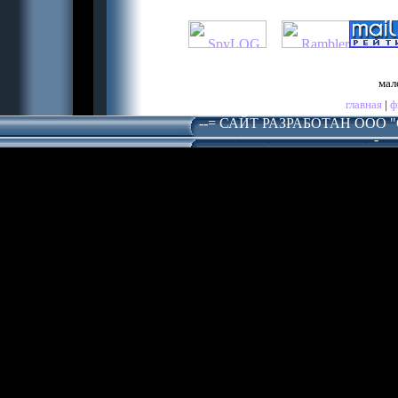
мал
главная
|
ф
--= САЙТ РАЗРАБОТАН ООО 
-