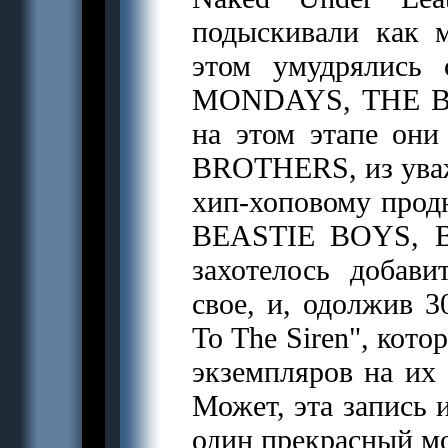
подыскивали как 
этом умудрялис
MONDAYS, THE BE
на этом этапе он
BROTHERS, из ува
хип-хоповому продю
BEASTIE BOYS, Be
захотелось добави
свое, и, одолжив 3
To The Siren", кото
экземпляров на их 
Может, эта запись 
один прекрасный м