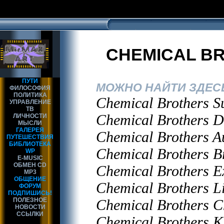
CHEMICAL B
ПУТИ
МОЖНО НАЙТИ ЗДЕСЬ
ФИЛОСОФИЯ
ПОЛИТИКА
Chemical Brothers S
УПРАВЛЕНИЕ
ТВ
Chemical Brothers 
ЛИЧНОСТИ
МЫСЛИ
ГАЛЕРЕЯ
Chemical Brothers
ПУТЕШЕСТВИЯ
БИБЛИОТЕКА
Chemical Brothers B
WP
E-MUSIC
ОБМЕН CD
Chemical Brothers Ex
MP3
ОБЩЕНИЕ
Chemical Brothers Li
ФОРУМ
ПОДПИШИСЬ!
ПОЛЕЗНОЕ
Chemical Brothers C
НОВОСТИ
ССЫЛКИ
Chemical Brothers K