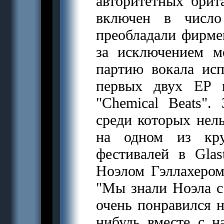
авторитетных бри
включен в числ
преобладали фирме
за исключением ме
партию вокала исп
первых двух EP 
"Chemical Beats".
среди которых нел
на одном из кру
фестивалей в Glas
Ноэлом Гэллахером
"Мы знали Ноэла с 
очень понравился н
нибудь вместе с 