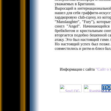
уважаемых в Британии.
Выросщий в интернациональной с
нашел для себя граффити-искусс
хардкоровую club-сцену, из котор
"Manslaughter", "Fury"), котор
сингл "Angel". Начинающийся 
брейкбитом и кристальным синт
вторгается подобно бешенной с
атаку. Это был настоящий гимн 
Но настоящий успех был позже.
совместились и ритм-н-блюз бал
Информация с сайта
"Сайт о 