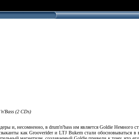
'n'Bass (2 CDs)
 и, несомненно, в drum'n'bass им является Goldie Немного стран
зыканты как Grooverider и LTJ Bukem стали обосновываться в ве
тельный магнетизм, создаваемый Goldie привели к тому, что его