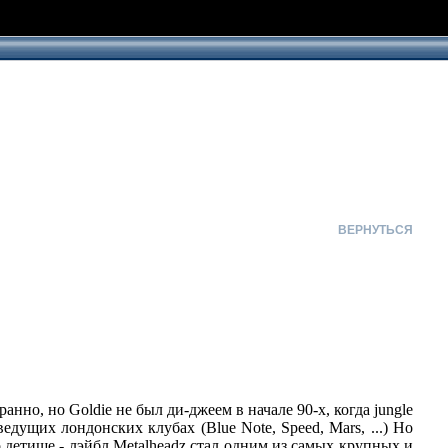
ВЕРНУТЬСЯ
но, но Goldie не был ди-джеем в начале 90-х, когда jungle
дущих лондонских клубах (Blue Note, Speed, Mars, ...) Но
 детище - лэйбл Metalheadz стал одним из самых крупных и