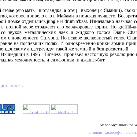
емье (его мать - шотландка, а отец - выходец с Ямайки), свою 
тво, которое привело его в Майами в поисках лучшего. Возврати
ой позже отделились jungle и drum'n'bass. Изначально называя себ
ые в полной мере отражают его хардкоровые корни. Но graffiti-
со звуков металлических чаек и жидкого голоса Diane Char
ом с поверхности Сатурна. Но вскоре шелковистый голос Cha
аранче на поспевших полях. И одновременно крики армии при
лондонскому андеграунду; такой же темный и безпросветный.
 Вышедший в 1995 "Timeless" произвел настоящую революцию в
ладная мелодичность, и симфонизм, и джангл-бит.
трип-хопе"
.
малое музыкальное к
главная
|
философия
|
полит