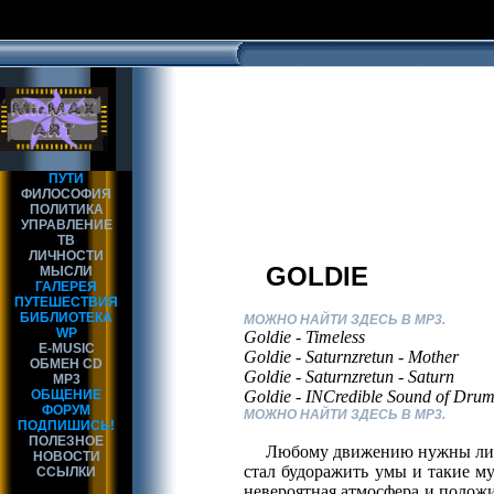
ПУТИ
ФИЛОСОФИЯ
ПОЛИТИКА
УПРАВЛЕНИЕ
ТВ
ЛИЧНОСТИ
GOLDIE
МЫСЛИ
ГАЛЕРЕЯ
ПУТЕШЕСТВИЯ
БИБЛИОТЕКА
МОЖНО НАЙТИ ЗДЕСЬ В MP3.
WP
Goldie - Timeless
E-MUSIC
Goldie - Saturnzretun - Mother
ОБМЕН CD
Goldie - Saturnzretun - Saturn
MP3
ОБЩЕНИЕ
Goldie - INCredible Sound of Drum
ФОРУМ
МОЖНО НАЙТИ ЗДЕСЬ В MP3.
ПОДПИШИСЬ!
ПОЛЕЗНОЕ
Любому движению нужны лидеры
НОВОСТИ
стал будоражить умы и такие му
ССЫЛКИ
невероятная атмосфера и положи