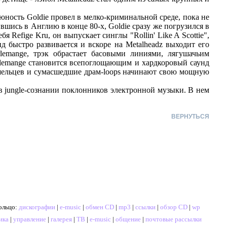
юность Goldie провел в мелко-криминальной среде, пока не
вшись в Англию в конце 80-х, Goldie сразу же погрузился в
я Refige Kru, он выпускает синглы "Rollin' Like A Scottie",
кид быстро развивается и вскоре на Metalheadz выходит его
lemange, трэк обрастает басовыми линиями, лягушачьим
rlemange становится всепоглощающим и хардкоровый саунд
шельцев и сумасшедшие драм-loops начинают свою мощную
 jungle-сознании поклонников электронной музыки. В нем
ВЕРНУТЬСЯ
ольцо:
дискографии
|
e-music
|
обмен CD
|
mp3
|
ссылки
|
обзор CD
|
wp
ика
|
управление
|
галерея
|
ТВ
|
e-music
|
общение
|
почтовые рассылки