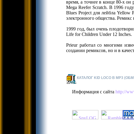
время, а точнее в конце 80-x о
Mega Reefer Scratch. В 1996 го
Blues Project для лейбла Yello
электронного общества. Ремикс 
1999 год, был очень плодотворны
Life for Children Under 12 Inches.
Prieur работал со многими изв
создании ремиксов, но и в качес
КАТАЛОГ KID LOCO В MP3 (ОБМ
Информация с сайта
http://ww