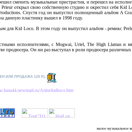
н решил сменить музыкальные пристрастия, и перешел на исполне
ду Prieur открыл свою собственную студию и окрестил себя Kid 
w Productions. Спустя год он выпустил полноценный альбом A Gr
на данную пластинку вышел в 1998 году.
м для Kid Loco. В этом году он выпустил альбом - ремикс Prelu
естными исполнителями, с Mogwai, Uriel, The High Llamas и м
тве продюсера. Он ни раз выступал в роли продюсера различных 
ЕН ИЛИ ПРОДАЖА 120 Р.).
w.luna44.newmail.ru/Artist/kidloco.htm
малое музыкальное к