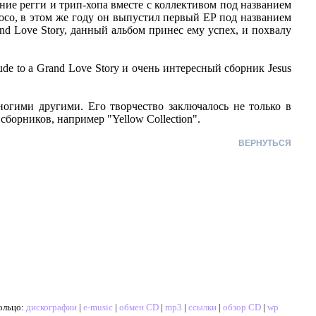
ние регги и трип-хопа вместе с коллективом под названием
Loco, в этом же году он выпустил первый EP под названием
and Love Story, данный альбом принес ему успех, и похвалу
de to a Grand Love Story и очень интересный сборник Jesus
ногими другими. Его творчество заключалось не только в
сборников, например "Yellow Collection".
ВЕРНУТЬСЯ
ольцо:
дискографии
|
e-music
|
обмен CD
|
mp3
|
ссылки
|
обзор CD
|
wp