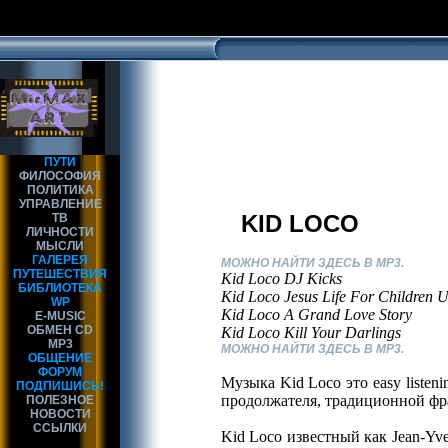
ПУТИ
ФИЛОСОФИЯ
ПОЛИТИКА
УПРАВЛЕНИЕ
KID LOCO
ТВ
ЛИЧНОСТИ
МЫСЛИ
ГАЛЕРЕЯ
МОЖНО НАЙТИ ЗДЕСЬ В MP3.
ПУТЕШЕСТВИЯ
Kid Loco DJ Kicks
БИБЛИОТЕКА
Kid Loco Jesus Life For Children 
WP
Kid Loco A Grand Love Story
E-MUSIC
ОБМЕН CD
Kid Loco Kill Your Darlings
MP3
МОЖНО НАЙТИ ЗДЕСЬ В MP3.
ОБЩЕНИЕ
ФОРУМ
Музыка Kid Loco это easy listen
ПОДПИШИСЬ!
продолжателя, традиционной фра
ПОЛЕЗНОЕ
НОВОСТИ
ССЫЛКИ
Kid Loco известный как Jean-Yve