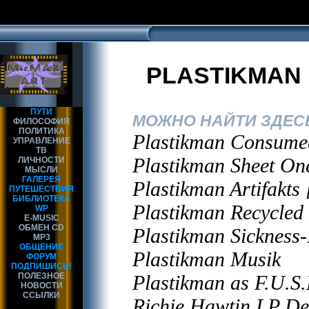
PLASTIKMAN
ПУТИ
МОЖНО НАЙТИ ЗДЕСЬ
ФИЛОСОФИЯ
ПОЛИТИКА
Plastikman Consume
УПРАВЛЕНИЕ
ТВ
Plastikman Sheet On
ЛИЧНОСТИ
МЫСЛИ
ГАЛЕРЕЯ
Plastikman Artifakts 
ПУТЕШЕСТВИЯ
БИБЛИОТЕКА
Plastikman Recycled 
WP
E-MUSIC
ОБМЕН CD
Plastikman Sickness-
MP3
ОБЩЕНИЕ
Plastikman Musik
ФОРУМ
ПОДПИШИСЬ!
ПОЛЕЗНОЕ
Plastikman as F.U.S.
НОВОСТИ
ССЫЛКИ
Richie Hawtin LP De