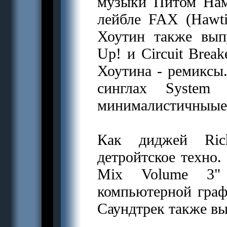
музыки Питом Hам
лейбле FAX (Hawt
Хоутин также вып
Up! и Circuit Brea
Хоутина - ремиксы.
синглах System
минималистичныые 
Как диджей Rich
детройтское техно.
Mix Volume 3"
компьютерной граф
Саундтрек также вы