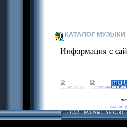
КАТАЛОГ МУЗЫКИ 
Информация с са
мал
главная
|
ф
--= САЙТ РАЗРАБОТАН ООО 
-