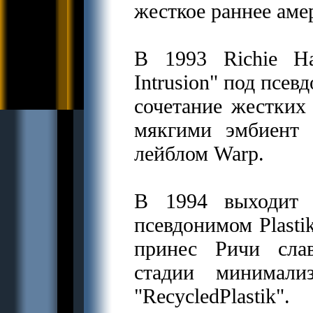
жесткое раннее аме
В 1993 Richie Ha
Intrusion" под псе
сочетание жестких
мякгими эмбиент 
лейблом Warp.
В 1994 выходит 
псевдонимом Plasti
принес Ричи сла
стадии минимали
"RecycledPlasti