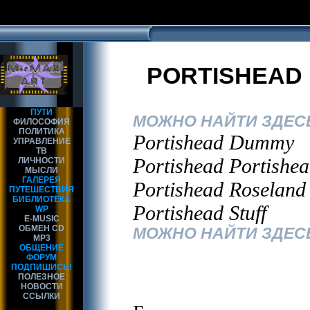
PORTISHEAD
ПУТИ
МОЖНО НАЙТИ ЗДЕСЬ
ФИЛОСОФИЯ
ПОЛИТИКА
Portishead Dummy
УПРАВЛЕНИЕ
ТВ
Portishead Portishe
ЛИЧНОСТИ
МЫСЛИ
ГАЛЕРЕЯ
Portishead Roseland
ПУТЕШЕСТВИЯ
БИБЛИОТЕКА
Portishead Stuff
WP
E-MUSIC
ОБМЕН CD
МОЖНО НАЙТИ ЗДЕСЬ
MP3
ОБЩЕНИЕ
ФОРУМ
ПОДПИШИСЬ!
ПОЛЕЗНОЕ
НОВОСТИ
ССЫЛКИ