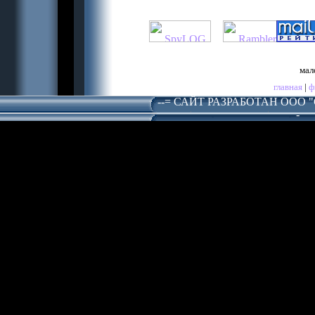
мал
главная
|
ф
--= САЙТ РАЗРАБОТАН ООО 
-