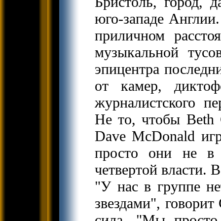
Бристоль, город, д
юго-западе Англии.
приличном рассто
музыкальной тусо
эпицентра последни
от камер, дикто
журналистского пе
Hе то, чтобы Beth 
Dave McDonald игра
просто они не в 
четвертой власти. B
"У нас в группе н
звездами", говорит
сила, "Мы просто