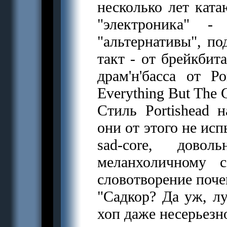
несколько лет ката
"электроника" -
"альтернативы", по
такт - от брейкбита
драм'н'басса от 
Everything But The G
Стиль Portishead н
они от этого не ис
sad-core, дово
меланхоличному 
словотворение поче
"Садкор? Да уж, лу
хоп даже несерьезно