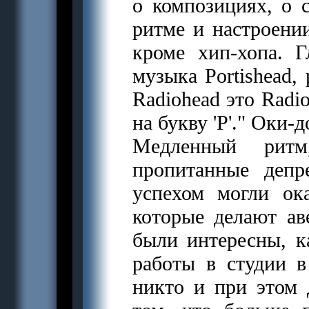
о композициях, о с
ритме и настроении
кроме хип-хопа. 
музыка Portishead, 
Radiohead это Radi
на букву 'P'." Оки-д
Медленный рит
пропитанные депр
успехом могли ока
которые делают аве
были интересны, ка
работы в студии в
никто и при этом 