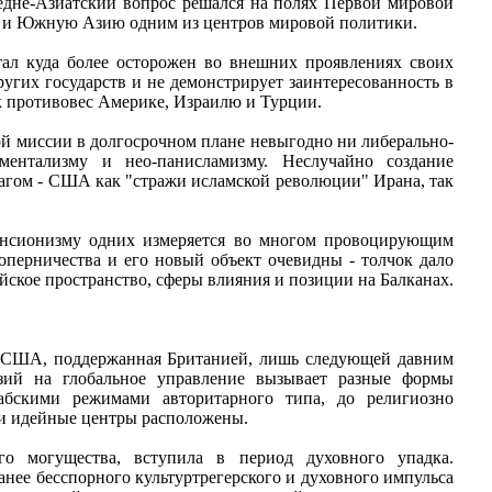
Средне-Азиатский вопрос решался на полях Первой мировой
ю и Южную Азию одним из центров мировой политики.
тал куда более осторожен во внешних проявлениях своих
ругих государств и не демонстрирует заинтересованность в
к противовес Америке, Израилю и Турции.
кой миссии в долгосрочном плане невыгодно ни либерально-
ентализму и нео-панисламизму. Неслучайно создание
рагом - США как "стражи исламской революции" Ирана, так
пансионизму одних измеряется во многом провоцирующим
оперничества и его новый объект очевидны - толчок дало
ийское пространство, сферы влияния и позиции на Балканах.
ия США, поддержанная Британией, лишь следующей давним
нзий на глобальное управление вызывает разные формы
рабскими режимами авторитарного типа, до религиозно
е и идейные центры расположены.
го могущества, вступила в период духовного упадка.
анее бесспорного культуртрегерского и духовного импульса