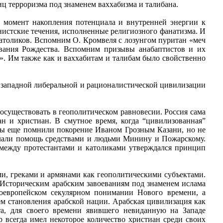
ц терроризма под знаменем ваххабизма и талибана.
в момент накопления потенциала и внутренней энергии к
истские течения, исполненные религиозного фанатизма. И
атоликов. Вспомним О. Кромвеля с лозунгом пуритан «меч
ования Рождества. Вспомним призывы анабаптистов и их
х». Им также как и ваххабитам и талибам было свойственно
м западной либеральной и рационалистической цивилизации
существовать в геополитическом равновесии. Россия сама
н и христиан. В смутное время, когда “цивилизованная”
ины еще помнили покорение Иваном Грозным Казани, но не
ослали помощь средствами и людьми Минину и Пожарскому.
 между протестантами и католиками утверждался принцип
и, греками и армянами как геополитическими субъектами.
о. Историческим арабским завоеваниям под знаменем ислама
ноевропейском секулярном понимании Нового времени, а
ем становления арабской нации. Арабская цивилизация как
та, для своего времени явившего невиданную на Западе
 всегда имел некоторое количество христиан среди своих