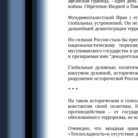
афганская граница, - один ден
войны. Обретение Индией и Пак
Фундаменталистский Иран с ег
глобальных устремлений. Он не 
дальнейшей дезинтеграции терри
Но сильная Россия стала бы пре
националистическому тюркиз
мусульманского государства в ц
и презираемая ими “декадентска
Глобальные духовные, политич
вакуумом духовной, историческ
разрушение исторической России,
* * *
На таком историческом и геоп
константам своей политики. 
противодействия – от госуда
обоснованного терроризма, не к
Очевидно, что западная циви
«Теплохладность»и отсутствие д