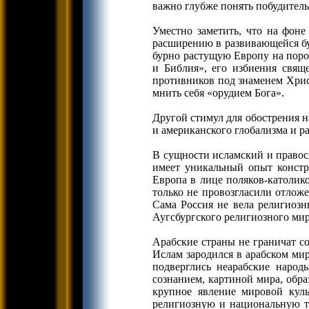
важно глубже понять побудитель
Уместно заметить, что на фоне
расширению в развивающейся бу
бурно растущую Европу на поро
и Библия», его избиения свящ
противников под знаменем Христ
мнить себя «орудием Бога».
Другой стимул для обострения 
и американского глобализма и р
В сущности исламский и правос
имеет уникальный опыт констр
Европа в лице поляков-католик
только не провозгласили отлож
Сама Россия не вела религиоз
Аугсбургского религиозного мира 15
Арабские страны не граничат с
Ислам зародился в арабском мир
подверглись неарабские народ
сознанием, картиной мира, обр
крупное явление мировой куль
религиозную и национальную те