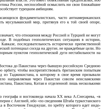
циальные власти. Это имеет объективные предпосылки, ибо
литика России, неспособной осмыслить ни свои ближайшие
пособствует турецким амбициям.
сающихся фундаменталистских, часто антиамериканских
ть мусульманский мир, притянув его к той своей опоре,
означает, что отношения между Россией и Турцией не могут
оде. В подобных геополитических ситуациях в истории,
 Кавказе, последовательность исторически преемственной
еский потенциал соседа на другие, не враждебные цели. Но
опорным пунктом геополитической дуги нестабильности на
 Востока до Пакистана через бывшую российскую Среднюю
ою орбиту, чтобы воспрепятствовать британским попыткам
од из Таджикистана, к которому в свое время призывали
ело направляемая через Пакистан совсем неисламскими
истана, Пакистана, Китая и отделенной лишь несколькими
о географа и востоковеда начала ХХ века А.Снесарева, «в
перии с Англией, ибо «по сведениям Штаба туркестанского
а в Восточном Гиндукуше, по хребту которого идет индо-