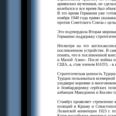
армянских мучеников, не сдела
колебался и все время был объ
В это время Германия уже гото
ноября 1940 года прямо указыв
против Советского Союза с цель
Это подтвердила Вторая мировая
Германии поддержку стратегиче
Несмотря на это англосаксонс
послевоенном устройстве. В са
понять, что в послевоенной кон
и Малой Азии». После войны и
США, а, став членом НАТО, - в
Стратегическая ценность Турции
Турции пользоваться всемерной
уходящие корнями в многовеков
и бомбардировку сербских поз
албанцев Македонии и Косово т
Стамбул проявляет стремление 
позиций в Крыму и Севастополе
Лозанской конвенции 1923 г. п
Кипр российских зенитных устан