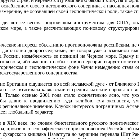
других стран, и нередко в эту кампанию бывали втянуты и офи
 ослаблением своего исторического соперника, а пассивная по
измерение, не осознавшей своей геополитической роли, также с
 делают ее весьма подходящим инструментом для США, опа
ском мире, а также рассчитывающих по-новому структурирова
тические интересы объективно противоположны российским, не 
достаточно добрососедскими, не говоря уже о взаимной выг
а России, незыблемость ее позиций на Черном море, Крыму и
ская воля, ибо именно это объективно переориентирует политич
торическом и геополитическом фоне Чечня немедленно стала 
ежгосударственного соперничества.
о Британии ощущается по всей исламской дуге - от Ближнего
хсот лет втягивала кавказские и среднеазиатские народы в св
 Только осенью 2001 года стало окончательно ясно, что ух
 бы давно к продвижению туда талибов. Эта экспансия, ум
о региональное значение. Клубок интересов пограничных Афган
еет глобальный характер.
 в XIX веке, по словам блистательного русского политическог
ра, произошло географическое соприкосновение» Российской им
от бухарского кишлака Наматгута до вершины перевала Шит-Рак