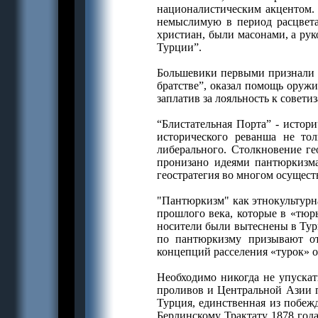
националистическим акцентом.
немыслимую в период расцвета
христиан, были масонами, а рук
Турции”.
Большевики первыми признали г
братстве”, оказал помощь оружи
заплатив за лояльность к совети
“Блистательная Порта” - истор
исторического реванша не то
либерального. Столкновение ге
пронизано идеями пантюркизма
геостратегия во многом осущест
"Пантюркизм" как этнокультурн
прошлого века, которые в «тюр
носители были вытеснены в Тур
по пантюркизму призывают от
концепций расселения «турок» о
Необходимо никогда не упускать
проливов и Центральной Азии п
Турция, единственная из побежд
Берлинскому Трактату 1878 года