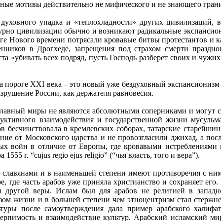
ные мотивы действительно не мифического и не знающего грани
 духовного упадка и «теплохладности» других цивилизаций, 
рно цивилизации обычно и возникают радикальные экспансион
ге Нового времени потрясали кровавые битвы протестантов и к
енников в Дрогхеде, запрещения под страхом смерти праздн
а «убивать всех подряд, пусть Господь разберет своих и чужи
на пороге XXI века – это новый уже бездуховный экспансиониз
азрушение России, как держателя равновесия.
лавный миры не являются абсолютными соперниками и могут со
уктивного взаимодействия и государственной жизни мусульма
ов бесчинствовала в кремлевских соборах, татарские старейш
ение от Московского царства и не провозгласили джихад, а п
ных войн в отличие от Европы, где кровавыми истреблениями
55 г. “cujus regio ejus religio” (“чья власть, того и вера”).
о славянами и в наименьшей степени имеют противоречия с ним
е, где часть арабов уже приняла христианство и сохраняет ег
ы другой веры. Ислам был для арабов не религией в запад
азом жизни и в большей степени чем этноцентризм стал стержн
туры после самоутверждения дала пример арабского халифа
рпимость и взаимодействие культур. Арабский исламский мир