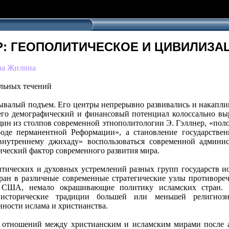
Р: ГЕОПОЛИТИЧЕСКОЕ И ЦИВИЛИЗ
дра Жилина
альных течений
валый подъем. Его центры непрерывно развивались и накапли
его демографический и финансовый потенциал колоссально вы
дин из столпов современной этнополитологии Э. Гэллнер, «пол
роде перманентной Реформации», а становление государстве
нутреннему джихаду» воспользоваться современной админис
ический фактор современного развития мира.
тических и духовных устремлений разных групп государств ис
ран в различные современные стратегические узлы противоречи
с США, немало окрашивающие политику исламских стран. В
, исторические традиции большей или меньшей религиоз
ности ислама и христианства.
я отношений между христианским и исламским мирами после 