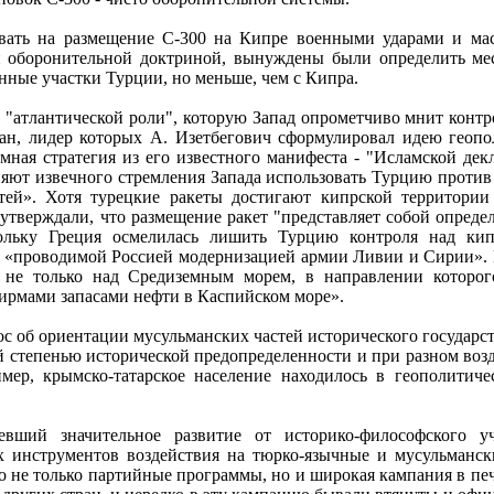
овать на размещение С-300 на Кипре военными ударами и 
й оборонительной доктриной, вынуждены были определить мес
нные участки Турции, но меньше, чем с Кипра.
 "атлантической роли", которую Запад опрометчиво мнит контро
ан, лидер которых А. Изетбегович сформулировал идею геопо
мная стратегия из его известного манифеста - "Исламской де
няют извечного стремления Запада использовать Турцию против
тей». Хотя турецкие ракеты достигают кипрской территории
утверждали, что размещение ракет "представляет собой опреде
льку Греция осмелилась лишить Турцию контроля над кипр
с «проводимой Россией модернизацией армии Ливии и Сирии». В
т не только над Средиземным морем, в направлении которог
рмами запасами нефти в Каспийском море».
с об ориентации мусульманских частей исторического государс
ой степенью исторической предопределенности и при разном во
ример, крымско-татарское население находилось в геополити
певший значительное развитие от историко-философского
х инструментов воздействия на тюрко-язычные и мусульманс
о не только партийные программы, но и широкая кампания в пе