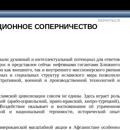
ВЕРНУТЬСЯ
АЦИОННОЕ СОПЕРНИЧЕСТВО
вали духовный и интеллектуальный потенциал для ответов
рос и представлен сейчас нефтяными гигантами Ближнего
он как внешнего, так и внутреннего миссионерского рвения
нных и социальных структур исламского мира позволило
тративной, военной и производственной технологией и
ламской цивилизации совсем не едины. Здесь играет роль
й (арабо-израильский, ирано-иракский, кипро-турецкий),
оздействие оказывает и воспоминание об утраченном
ной и национальной терпимости, исторический опыт
американской масштабной акции в Афганистане особенно