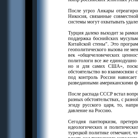
После угроз Анкары отреагир
Никосия, связанные совместно
системы могут охватывать удале
Турция далеко выходит за рамки
поддержка боснийских мусульм
Китайской стены". Это програм
геополитического вызова не ме
век «общечеловеческих ценнос
политологи все же единодушно 
но и для самих США», поско
обстоятельство во взаимосвязи 
под контроль России нависае
разведанными американскими фи
После распада СССР встал вопро
разных обстоятельствах, с разн
эгиду русского царя, то, нап
давление на Россию.
Сегодня пантюркизм, претер
идеологических и политически
турецкой политике отмечают, чт