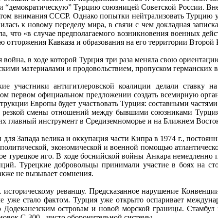
ли “демократическую” Турцию союзницей Советской России. Вне
ектом внимания СССР. Однако попытки нейтрализовать Турцию у
вилась к новому переделу мира, в связи с чем докладная запи
ала, что «в случае предполагаемого возникновения военных де
ю отторжения Кавказа и образования на его территории Второй
 война, в ходе которой Турция три раза меняла свою ориентацию
скими материалами и продовольствием, пропуском германских в
кие участники антигитлеровской коалиции делали ставку н
мом первом официальном предложении создать всемирную орган
струкции Европы будет участвовать Турция: составными частям
 резкой смены отношений между бывшими союзниками Турция
 их главный инструмент в Средиземноморье и на Ближнем Восток
 для Запада велика и оккупация части Кипра в 1974 г., посто
 политической, экономической и военной помощью атлантическо
ое турецкое иго. В ходе боснийской войны Анкара немедленн
иций. Турецкие добровольцы принимали участие в боях на ст
акже не вызывает сомнения.
к историческому реваншу. Предсказанное нарушение Конвенции 
 уже стало фактом. Турция уже открыто оспаривает междунар
о Додеканезским островам и новой морской границы. Стамбул 
овок С-300 - чисто оборонительной системы.