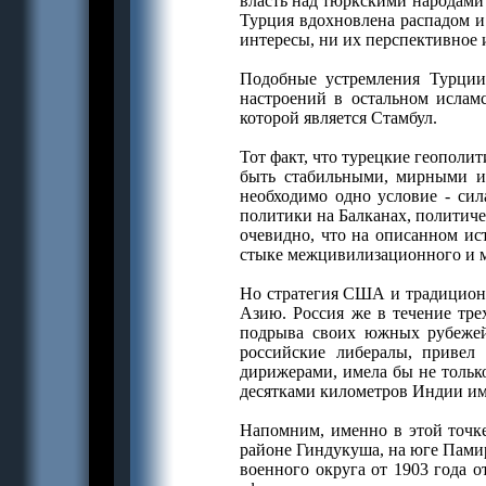
власть над тюркскими народами 
Турция вдохновлена распадом и
интересы, ни их перспективное 
Подобные устремления Турции
настроений в остальном ислам
которой является Стамбул.
Тот факт, что турецкие геополи
быть стабильными, мирными и 
необходимо одно условие - сил
политики на Балканах, политиче
очевидно, что на описанном ис
стыке межцивилизационного и м
Но стратегия США и традиционн
Азию. Россия же в течение тре
подрыва своих южных рубежей.
российские либералы, привел
дирижерами, имела бы не тольк
десятками километров Индии им
Напомним, именно в этой точке
районе Гиндукуша, на юге Пами
военного округа от 1903 года 