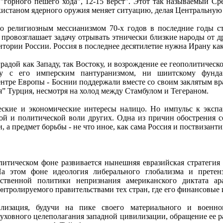
ь "горного пешего хода", 12-15 верст". Этот так называемый 
истаном ядерного оружия меняет ситуацию, делая Центральну
о религиозным мессианизмом 70-х годов в последние годы с
провозглашает задачу отрывать этнически близкие народы от д
тории России. Россия в последнее десятилетие нужна Ирану ка
градой как Западу, так Востоку, и возрождение ее геополитичес
му с его имперским пантуранизмом, ни шиитскому фундам
ентре Европы - Боснии поддержали вместе со своим заклятым в
я” Турция, несмотря на холод между Стамбулом и Тегераном.
еские и экономические интересы налицо. Но импульс к экс
ой и политической воли других. Одна из причин обострения с
 а предмет борьбы - не что иное, как сама Россия и поствизант
олитическом фоне развивается нынешняя евразийская стратег
На этом фоне идеология либерального глобализма и прете
рственной политики непризнания американского диктата а
онтролируемого правительствами тех стран, где его финансовы
лизация, будучи на пике своего материального и военно
уховного целеполагания западной цивилизации, обращение ее р