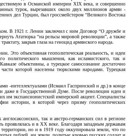
ществимую в Османской империи XIX века, и совершенно
ванных турок, вырезавших около двух миллионов армян -
тренних дел Турции, был гроссмейстером “Великого Востока
ом. В 1921 г. Ленин заключил с ним Договор “О дружбе и
овернуть Ататюрка “на рельсы мировой революции”, а также
трактату, закрыв глаза на геноцид армянского народа.
ии. Это объективная геополитическая реальность, и идеи
го политического мышления, как исламистского, так и
Кавказе объективны, а турецкое самосознание достаточно
 части которой населены тюркскими народами. Турецкая
ами -интеллектуалами (Исмаил Гаспринский и др.) в конце
у и даже в Государственной Думе. После революции идеи и
ших им экспансионистский имперский акцент. Специалисты
фии истории, в которой через призму геополитических
к англосаксонских, так и австро-германских сил в регионе
ь проявлялась и в ХХ веке. Благодаря западным державам
территории, но и в 1919 году оккупировала земли, что по
олотых рублей, ни земли, политые кровью русских солдат и