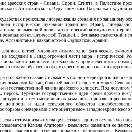
ии арабских стран - Ливана, Сирии, Египта, в Палестине про
ийского, Антиохийского, Иерусалимского Патриархатов, униат
сударствах произошла либерализация сознания по западному обр
воей исторической духовной традицией (Иран), либерально-
а также не имеющий почвы атеистический коммунизм потерпел
 прозападной атлантической Турцией, а фундаменталистский ис
не, Афганистане и ваххабистской Саудовской Аравии.
для всех ветвей мирового ислама одно: физическое, экономич
 не входящей в Запад огромной части мира - исторической Ро
ссионального равновесия на Балканах, произведенного с помощ
вого ислама обратить в сферу своего мощного как никогда влия
а и особенно славян с исламом в полной мере произошло в сер
ания османами Балкан, большей части Средиземноморья, Северн
ы и государственной жизни арабского халифата. Под лозунгом 
в, персов. Турецкие государственные идеи среди прочего все
 младотурки и затем сменившие их кемалисты произвели револ
ые ценности и идеи секулярного общества способствовал
ос борьбы с неверными с этноцентризмом западноевропейского 
 века - оттоманизм - имела цель создать единую османскую наци
последователи Кемаля Ататюрка - кемалисты заменили ее пант
азался имперский турецко-тюркский национализм. Кемал