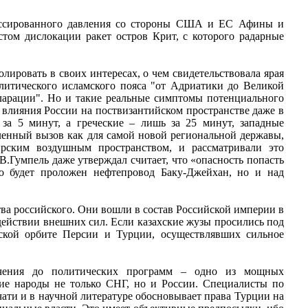
массированного давления со стороны США и ЕС Афины и
том дислокации ракет остров Крит, с которого радарные
лировать в своих интересах, о чем свидетельствовала ярая
литического исламского пояса "от Адриатики до Великой
кларации". Но и такие реальные симптомы потенциального
 влияния России на поствизантийском пространстве даже в
 за 5 минут, а греческие – лишь за 25 минут, западные
ленный вызов как для самой новой региональной державы,
ским воздушным пространством, и рассматривали это
.Гумпель даже утверждал считает, что «опасность попасть
о будет проложен нефтепровод Баку-Джейхан, но и над
тва российского. Они вошли в состав Российской империи в
здействии внешних сил. Если казахские жузы просились под
ческой орбите Персии и Турции, осуществлявших сильное
 учения до политических программ – одно из мощных
кие народы не только СНГ, но и России. Специалисты по
чати и в научной литературе обосновывает права Турции на