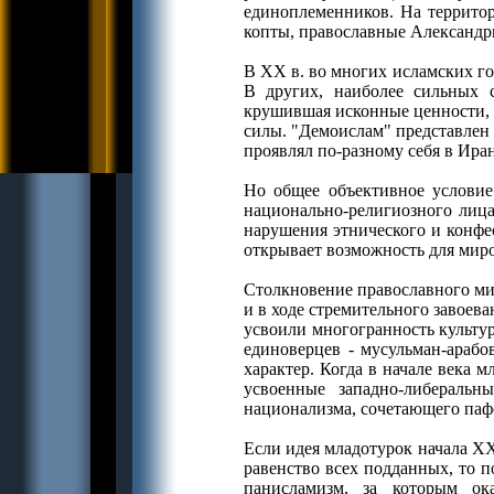
единоплеменников. На территор
копты, православные Александр
В ХХ в. во многих исламских го
В других, наиболее сильных с
крушившая исконные ценности, 
силы. "Демоислам" представлен
проявлял по-разному себя в Ира
Но общее объективное условие 
национально-религиозного лица
нарушения этнического и конфе
открывает возможность для миро
Столкновение православного мир
и в ходе стремительного завоев
усвоили многогранность культур
единоверцев - мусульман-арабо
характер. Когда в начале века
усвоенные западно-либеральн
национализма, сочетающего паф
Если идея младотурок начала ХХ
равенство всех подданных, то 
панисламизм, за которым ок