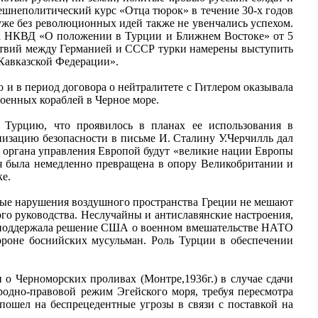
шнеполитический курс «Отца тюрок» в течение 30-х годов
же без революционных идей также не увенчались успехом.
ска НКВД «О положении в Турции и Ближнем Востоке» от 5
йствий между Германией и СССР турки намерены выступить
 Кавказской Федерации».
 и в период договора о нейтралитете с Гитлером оказывала
оенных кораблей в Черное море.
а Турцию, что проявилось в планах ее использования в
изацию безопасности в письме И. Сталину У.Черчилль дал
и органа управления Европой будут «великие нации Европы
 была немедленно превращена в опору Великобритании и
е.
янные нарушения воздушного пространства Греции не мешают
го руководства. Неслучайны и антиславянские настроения,
о поддержала решение США о военном вмешательстве НАТО
ороне боснийских мусульман. Роль Турции в обеспечении
о Черноморских проливах (Монтре,1936г.) в случае сдачи
одно-правовой режим Эгейского моря, требуя пересмотра
пошел на беспрецедентные угрозы в связи с поставкой на