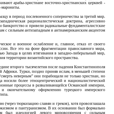
живают арабы-христиане восточно-христианских церквей -
ы-марониты.
азцу в период послевоенного соперничества за третий мир.
западническая рационалистическая доктрина, агрессивно
и банкротство и привели радикальные фундаменталистские
лам с сильным антизападным и антиамериканским акцентом
еское и военное ослабление и, главное, отказ от своего
ссии. Все это на фоне фрагментации православного мира,
ью Запада в целях втягивания в западно-либеральный мир,
ния территории византийского пространства.
едине второго тысячелетия после падения Константинополя
ой Африки. Турки, поздно приняв ислам, в меньшей степени
“смерть неверным” они порабощали не только христиан, но
гда носили более этноцентрический и националистический
юционные процессы в разваливающейся Османской империи,
и и окончательному оформлению турецкого имперского
типа.
ю (через тюркизацию славян и греков), хотя провозглашала
юркизмом и пантуранизмом. В их основании был формально
изм был идеологией левого мировоззрения с сильным