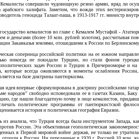
 Кемалисты совершили чудовищную резню армян, вряд ли осу
 арабского халифата. Заметим, что вожди этих вестернизиро
оводитель геноцида Талаат-паша, в 1913-1917 гг. министр вну
осударство кемалистов во главе с Кемалем Мустафой - Ататюрк
ем и деньгами (более 10 млн. рублей золотом), рассчитывая п
зации Закавказья землями, отошедшими к России по Берлинскому 
ическая соперница российской политики на ее южном направлен
лько никогда не покидали Турцию, но стали фоном турецко
ополитических задач России и Турции в Причерноморье и на 
, которые всегда оживляются в моменты ослабления России,
вляется на базе доктрины пантюркизма.
ая идея впервые сформулирована в доктрину российскими татар
ьме народов” свободно исповедовали ее в газетах Казани, Бак
цию, где нашли благодатную почву в лице кемалистов, придав
личать политические программы от пантюркистской филосо
ценивается история и политическая география Евразии.
 из анализа, что Турция всегда была инструментом Запада, ка
ротив России. Эта объективная геополитическая закономерност
енных в Первой мировой войне держав, не только не утратила 
 отошли к России. Ни переданные в 1920 г. Россией 10 млн. з