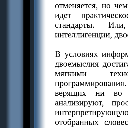
отменяется, но че
идет практическ
стандарты. Ил
интеллигенции, дв
В условиях информ
двоемыслия достига
мягкими технол
программирования
верящих ни во 
анализируют, про
интерпретирующ
отобранных слове