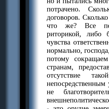
но и пытались мног
потрачено. Скол
договоров. Сколько
что же? Все по
риторикой, либо 
чувства ответствен
нормально, господа,
потому сокращае
странам, предост
отсутствие та
непосредственным 
не благотворите
внешнеполитическ
- это орудие амер