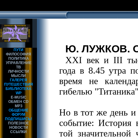
Ю. ЛУЖКОВ. 
ПУТИ
ФИЛОСОФИЯ
XXI век и III ты
ПОЛИТИКА
УПРАВЛЕНИЕ
ТВ
года в 8.45 утра п
ЛИЧНОСТИ
МЫСЛИ
время не календ
ГАЛЕРЕЯ
ПУТЕШЕСТВИЯ
гибелью "Титаника
БИБЛИОТЕКА
WP
E-MUSIC
ОБМЕН CD
MP3
Но в тот же день и
ОБЩЕНИЕ
ФОРУМ
ПОДПИШИСЬ!
событие: История 
ПОЛЕЗНОЕ
НОВОСТИ
той значительной 
ССЫЛКИ