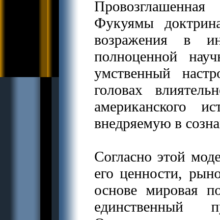
Провозглашенна
Фукуямы доктрина
возражения в ин
полноценной науч
умственный наст
головах влиятель
американского и
внедряемую в созна
Согласно этой мод
его ценности, рын
основе мировая по
единственный п