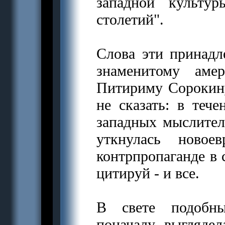
западной культу
столетий".
Слова эти принадл
знаменитому аме
Питириму Сорокину.
не сказать: в тече
западных мыслител
уткнулась новоев
контрпропаганде в 
цитируй - и все.
В свете подобн
поначалу выгляде