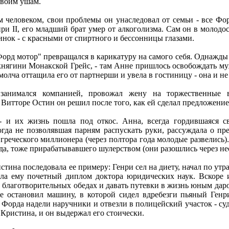
своим ушам.
 человеком, свои проблемы он унаследовал от семьи - все Фор
ри II, его младший брат умер от алкоголизма. Сам он в молодо
инок - с красными от спиртного и бессонницы глазами.
Форд мотор" превращался в карикатуру на самого себя. Однажды
 княгини Монакской Грейс, - там Анне пришлось освобождать му
молча оттащила его от партнерши и увела в гостиницу - она и не
занимался компанией, провожал жену на торжественные в
Витторе Остин он решил после того, как ей сделал предложение
- и их жизнь пошла под откос. Анна, всегда гордившаяся 
гда не позволявшая парням распускать руки, рассуждала о пр
греческого миллионера (через полтора года молодые развелись)
а, тоже прирабатывавшего шулерством (они разошлись через нес
стина последовала ее примеру: Генри сел на диету, начал по утра
ла ему почетный диплом доктора юридических наук. Вскоре и
 благотворительных обедах и давать путевки в жизнь юным даро
е остановил машину, в которой сидел вдребезги пьяный Генр
Форда надели наручники и отвезли в полицейский участок - суд
 Кристина, и он выдержал его стоически.