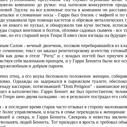
овели компанию до ручки: под натиском конкурентов прод
ыновей Эдсела: на все ключевые посты в компании он расстави
атылки и сломанные носы - Гарри был близок с мафией и по п
и улаживали при помощи кастетов и обрезков металлических тру
а он никого не пускал, и обнаружили там кучи листков, испис
ды старых винтиков и болтов, обломки садовых скамеек - все эт
зме, но его старший внук Генри II имел свои взгляды на будущее
ным Салом - вечный двоечник, ползком перебиравшийся из клас
 сочинение, текст он заказал репетиторскому агентству готовый 
бя как дома в отеле "Ритц" и с младых ногтей был приучен к 
вствуя себя маленьким принцем, и у Гарри Беннета были все осн
 дружелюбным и добрым парнем.
евчих птиц, а его внука беспокоило положение женщин, собиравш
ловко. Однажды он задержался в парижском туалете, обеспоко
ренаду кассирше, потягивавшей "Dom Perignon" - шампанское вн
шел в католичество. Гарри Беннет же был протестантом; челове
т Генри шею двумя пальцами - но в результате пострадал его со
 - в последнее время старик часто отзывал в сторону малознако
се более управляемым, и власть в семье переходила к женщинам
вшей и свекра, и Гарри Беннета. Свекровь и невестка заключ
вольнять людей Беннета. Тот приходил в ярость и требовал объ