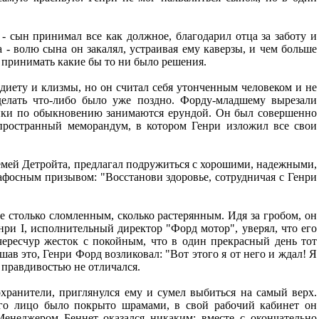
- сын принимал все как должное, благодарил отца за заботу и
- волю сына он закалял, устраивая ему каверзы, и чем больше
л принимать какие бы то ни было решения.
диету и клизмы, но он считал себя утонченным человеком и не
 делать что-либо было уже поздно. Форду-младшему вырезали
дики по обыкновению занимаются ерундой. Он был совершенно
 пространный меморандум, в котором Генри изложил все свои
семей Детройта, предлагал подружиться с хорошими, надежными,
афосным призывом: "Восстанови здоровье, сотрудничая с Генри
е столько сломленным, сколько растерянным. Идя за гробом, он
нри I, исполнительный директор "Форд мотор", уверял, что его
чересчур жесток с покойным, что в один прекрасный день тот
шав это, Генри Форд возликовал: "Вот этого я от него и ждал! Я
т правдивостью не отличался.
хранители, приглянулся ему и сумел выбиться на самый верх.
го лицо было покрыто шрамами, в свой рабочий кабинет он
енеджером Беннет оказался никаким: вместе с окончательно