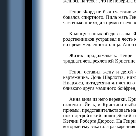
женюсь на тебе!", то не поверила 
Генри Форд не был счастливым
бокалов спиртного. Пила мать Ген
частенько приходил прямо с вечер
К концу званых обедов глава "
родственников устраивал в честь
во время медленного танца. Анна 
Жизнь продолжалась: Генри 
тридцатичетырехлетней Кристине 
Генри оставил жену и детей 
картежника. Дочь Шарлотта, нико
Ниархоса, пятидесятипятилетнего 
близкого друга маминого бойфренд
Анна вила из него веревки, Кри
окончить Йель, и Кристина выби
приемы, представительствовать на
пока детройтский полицейский н
Кэтлин Роберта Дюросс. На Генри 
который ему закатила разъяренная