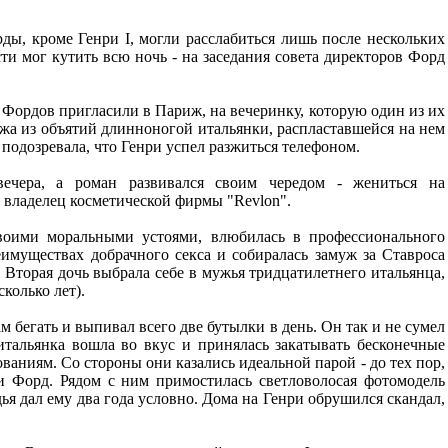
ды, кроме Генри I, могли расслабиться лишь после нескольких
сти мог кутить всю ночь - на заседания совета директоров Форд
 Фордов пригласили в Париж, на вечеринку, которую один из их
жа из объятий длинноногой итальянки, распластавшейся на нем
 подозревала, что Генри успел разжиться телефоном.
ечера, а роман развивался своим чередом - жениться на
 владелец косметической фирмы "Revlon".
своими моральными устоями, влюбилась в профессионального
еимуществах добрачного секса и собиралась замуж за Ставроса
. Вторая дочь выбрала себе в мужья тридцатилетнего итальянца,
колько лет).
м бегать и выпивал всего две бутылки в день. Он так и не сумел
тальянка вошла во вкус и принялась закатывать бесконечные
ваниям. Со стороны они казались идеальной парой - до тех пор,
и Форд. Рядом с ним примостилась светловолосая фотомодель
ья дал ему два года условно. Дома на Генри обрушился скандал,