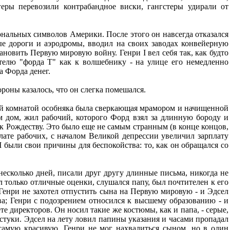
геры перевозили контрабандное виски, гангстеры удирали от
ональных символов Америки. После этого он навсегда отказался
ые дороги и аэродромы, вводил на своих заводах конвейерную
ановить Первую мировую войну. Генри I вел себя так, как будто
елю "форда Т" как к волшебнику - на улице его немедленно
а Форда денег.
роны казалось, что он слегка помешался.
ой комнатой особняка была сверкающая мрамором и начищенной
м дом, жил рабочий, которого Форд взял за длинную бороду и
 к Рождеству. Это было еще не самым странным (в конце концов,
ате рабочих, с началом Великой депрессии увеличил зарплату
I были свои причины для беспокойства: то, как он обращался со
несколько дней, писали друг другу длинные письма, никогда не
л только отличные оценки, слушался папу, был почтителен к его
 Генри не захотел отпустить сына на Первую мировую - и Эдсел
ва; Генри с подозрением относился к высшему образованию - и
е директоров. Он носил такие же костюмы, как и папа, - серые,
стуки. Эдсел на лету ловил папины указания и часами пропадал
самую красивую. Генри не мог нахвалиться сыном, но в один