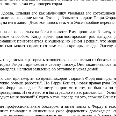
остоинств встал ему поперек горла.
Эдсела, шпынял его как мальчишку, увольнял его сотрудников 
такие же хорошие места. Это еще больше заводило Генри Форда 
ец на него давил. Дело кончилось тем, что Эдсел вообще переста
 начал жаловаться на боли в животе. Ему прописали бариевую 
льным способом. Когда врачи диагностировали рак желудка,
омашних приготовиться к худшему, но Генри I решил, что ме
ми сын может справиться сам: его секретарь передал Эдселу
ь, предписывал разорвать отношения со слюнтяями из богатых 
орых Генри I приложил к своему письму. Оно заканчивалось п
зрыдался, написал заявление об отставке и уехал домой.
 его сын при смерти; во время похорон старший Форд выглядел н
ужно больше работать". Но Гарри Беннет, новая правая рука Ге
не. Форд так надоел Беннету вопросами о том, не был ли он 
раведливы. На его месте я бы страшно на вас разозлился!" Услы
следует меня послал!" Судить о том, правда ли это, сложно: Бенне
ал профессиональным боксером, а затем попал к Форду в тело
ннет приводил в священный ужас фордовских домочадцев: е
их уголовников, пресс-папье ему служил огромный кольт. М