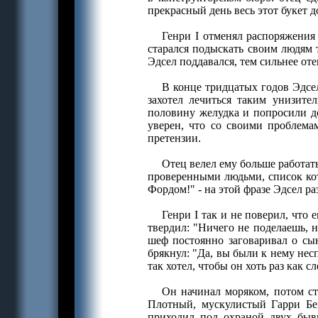
прекрасный день весь этот букет д
Генри I отменял распоряжения 
старался подыскать своим людям 
Эдсел поддавался, тем сильнее от
В конце тридцатых годов Эдсел
захотел лечиться таким унизите
половину желудка и попросили д
уверен, что со своими проблема
претензии.
Отец велел ему больше работат
проверенными людьми, список кот
Фордом!" - на этой фразе Эдсел ра
Генри I так и не поверил, что
твердил: "Ничего не поделаешь, н
шеф постоянно заговаривал о сы
брякнул: "Да, вы были к нему несп
так хотел, чтобы он хоть раз как 
Он начинал моряком, потом ст
Плотный, мускулистый Гарри Бе
приходил под охраной двух бывш