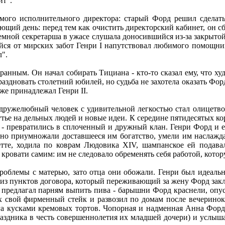
ит".
мого исполнительного директора: старый Форд решил сделать
щий день: перед тем как очистить директорский кабинет, он сбр
емной секретарша в ужасе слушала доносившийся из-за закрытой
ся от мирских забот Генри I напутствовал любимого помощник
л".
ранным. Он начал собирать Тициана - кто-то сказал ему, что ху
раздновать столетний юбилей, но судьба не захотела оказать Фор
уже принадлежал Генри II.
дружелюбный человек с удивительной легкостью стал олицетв
тье на дельных людей и новые идеи. К середине пятидесятых ко
е - превратились в сплоченный и дружный клан. Генри Форд и
но приумножали доставшееся им богатство, умели им наслажда
те, ходила по коврам Людовика XIV, шампанское ей подавал
 кровати самим: им не следовало обременять себя работой, кото
облемы с матерью, зато отца они обожали. Генри был идеаль
н из пунктов договора, который переживающий за жену Форд зак
 предлагал парням выпить пива - барышни Форд краснели, опуск
х свой фирменный стейк и развозил по домам после вечеринок; 
га кусками кремовых тортов. Чопорная и надменная Анна Форд
аздника в честь совершеннолетия их младшей дочери) и услышал