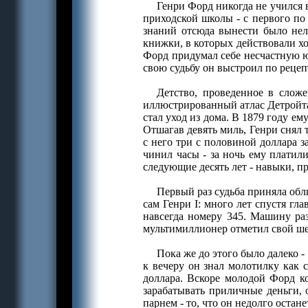
Генри Форд никогда не учился 
приходской школы - с первого по 
знаний отсюда вынести было нель
книжки, в которых действовали х
Форд придумал себе несчастную ю
свою судьбу он выстроил по рецеп
Детство, проведенное в слож
иллюстрированный атлас Детройта
стал уход из дома. В 1879 году ем
Отшагав девять миль, Генри снял 
с него три с половиной доллара 
чинил часы - за ночь ему платил
следующие десять лет - навыки, п
Первый раз судьба приняла обли
сам Генри I: много лет спустя г
навсегда номеру 345. Машину раз
мультимиллионер отметил свой ше
Пока же до этого было далеко -
к вечеру он знал молотилку как с
доллара. Вскоре молодой Форд к
зарабатывать приличные деньги,
парнем - то, что он недолго остан