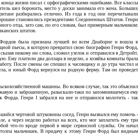
до конца жизни писал с орфографическими ошибками. Все классы
читель шел боронить, место у доски занимала его жена. Больших
уритане разбирались отлично. Из года в год они перечитывали
 хорошие становились президентами Соединенных Штатов. Генри
ного отца, зато сам, по его словам, был примерным мальчиком:
иканских штатов.
а Фордов была признана лучшей во всем Диаборне и вошла в
ищной пьесы, в которую превратил свою биографию Генри Форд,
 сказав никому ни слова, сложил узелок и отправился в Детройт.
ую. Ему платили два доллара в неделю, а хозяйка комнаты брала
работу. После смены он спешил к часовщику и до утра чистил и
оела, и юный Форд вернулся на родную ферму. Там он проведет
ельскохозяйственной машины. Во всяком случае, так это объяснил
, ржавую и заброшенную, разыскали-таки по запомнившемуся ему
 Форда. Генри I забрался на нее и отправился молотить - так
оявшийся чертовой штуковины сосед. Генри вызвался ему помочь -
ле, а через неделю работал на всех, кто мог заплатить ему три
обой что-то вроде первой в мире сервисной службы. Он начал
а толпа мальчишек. В придачу к этому Генри Форд был видным