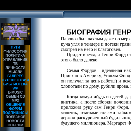
БИОГРАФИЯ ГЕНР
Паровоз был чахлым даже по мерка
куча угля в тендере и потеки гря
ПУТИ
смотрел на него и благоговел.
ФИЛОСОФИЯ
Придет время, и Генри Форд ст
ПОЛИТИКА
этого было далеко.
УПРАВЛЕНИЕ
ТВ
ЛИЧНОСТИ
Семья Фордов - идеальная нах
МЫСЛИ
Приехав в Америку, Уильям Форд 
ГАЛЕРЕЯ
ПУТЕШЕСТВИЯ
он получал за день работы) и вс
БИБЛИОТЕКА
хлопотали по дому, рубили дрова, 
WP
E-MUSIC
Когда кому-нибудь из детей да
ОБМЕН CD
MP3
винтика, а после сборки полови
ОБЩЕНИЕ
приложил руку сам Генри Форд, 
ФОРУМ
мальчик, темными ночами тайком
ПОДПИШИСЬ!
ПОЛЕЗНОЕ
держал раскуроченный будильник, 
НОВОСТИ
будущего миллионера, Маргарет Ф
ССЫЛКИ