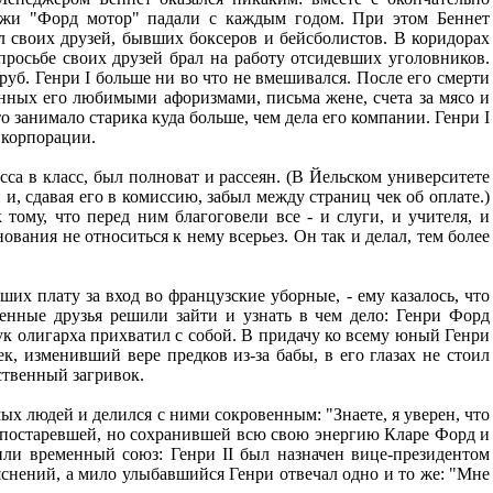
ажи "Форд мотор" падали с каждым годом. При этом Беннет
л своих друзей, бывших боксеров и бейсболистов. В коридорах
росьбе своих друзей брал на работу отсидевших уголовников.
б. Генри I больше ни во что не вмешивался. После его смерти
анных его любимыми афоризмами, письма жене, счета за мясо и
о занимало старика куда больше, чем дела его компании. Генри I
 корпорации.
са в класс, был полноват и рассеян. (В Йельском университете
и, сдавая его в комиссию, забыл между страниц чек об оплате.)
тому, что перед ним благоговели все - и слуги, и учителя, и
ования не относиться к нему всерьез. Он так и делал, тем более
их плату за вход во французские уборные, - ему казалось, что
енные друзья решили зайти и узнать в чем дело: Генри Форд
ук олигарха прихватил с собой. В придачу ко всему юный Генри
к, изменивший вере предков из-за бабы, в его глазах не стоил
бственный загривок.
мых людей и делился с ними сокровенным: "Знаете, я уверен, что
: постаревшей, но сохранившей всю свою энергию Кларе Форд и
или временный союз: Генри II был назначен вице-президентом
яснений, а мило улыбавшийся Генри отвечал одно и то же: "Мне