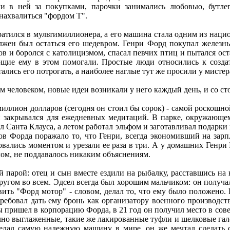
ли в ней за покупками, парочки занимались любовью, бутле
 нахвалиться "фордом Т".
атился в мультимиллионера, а его машина стала одним из наци
олжен был остаться его шедевром. Генри Форд покупал железн
ов и боролся с католицизмом, спасал певчих птиц и пытался ост
ие ему в этом помогали. Простые люди относились к создат
ались его потрогать, а наиболее наглые тут же просили у мистер
 человеком, новые идеи возникали у него каждый день, и со сто
иллион долларов (сегодня он стоил бы сорок) - самой роскошн
ин закрывался для ежедневных медитаций. В парке, окружающе
 Санта Клауса, а летом работал эльфом и заготавливал подарки
 Форда поражало то, что Генри, всегда экономивший на зарпл
овались моментом и урезали ее раза в три. А у домашних Генри 
м, не поддавалось никаким объяснениям.
парой: отец и сын вместе ездили на рыбалку, расставшись на 
другом во всем. Эдсел всегда был хорошим мальчиком: он получа
вить "Форд мотор" - словом, делал то, что ему было положено.
ребовал дать ему бронь как организатору военного производст
 пришел в корпорацию Форда, в 21 год он получил место в совет
ечно выглаженные, такие же лакированные туфли и шелковые гал
делал самую надежную машину в мире, он же мечтал сделать 