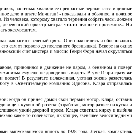
никах, частенько хвалили ее прекрасные черные глаза и дивные
анное дело в штате Мичиган! - показывали и обычное, и поясное
е. Из человека, которому хватило терпения собрать часы, должен
 деревенский оркестр заиграл что-то нежное и протяжное... Ни
вать экскурсантам.
ики выкрасил в зеленый цвет... Они поженились и обосновались
его сам от первого до последнего бревнышка). Вскоре на окнах
нковский счет мистера и миссис Генри Форд начал округляться
аводе, приводился в движение не паром, а бензином и поверг
 механизма ему еще не доводилось видеть. В уме Генри сразу же
и поедет! В результате налаженная, уютная жизнь разлетелась
работу в Осветительную компанию Эдисона. Клара отправилась
ой: когда он принес домой свой первый мотор, Клара, оставив
овище к кухонной розетке (заработав, мотор разнес на куски и
з слишком узкий дверной проем, Клара схватила кирку и выбила
ыехало какое-то голенастое, пыхтящее, звенящее велосипедными
ями выпускавшуюся вплоть до 1928 года. Легкая, компактная,