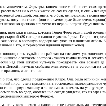
 комплиментам. Фермеры, танцевавшие с ней на сельских празд
 рассказывал ей о своих часах: он сам их сделал, и они - невид
рьезной девушкой, она знала, что брак не праздник, а испытани
ась, потупила глазки (они и в самом деле были очень хороши),
рез несколько десятков лет место их первой встречи будут показы
ина, прогулки в санях, которые Генри Форд ради пущей романт
рд-старший (80 гектаров пашни и уютный дом - Генри выстроил 
занавески, в гостиную водворилась уютная плюшевая мебель, ба
чаливый Отто, и фермерской идиллии пришел конец.
 воплощением судьбы: он работал на соседнем упаковочном з
аничащего с экстазом восторга - такого компактного и легкого
 если над этой штукой чуть-чуть поколдовать, она возьмет да 
я в Детройт изучать свойства электричества и устроился на 
 не праздник, а испытание.
 о том, что сделал предложение Кларе. Она была отличной жен
ичный пирог, стала прилаживать восьмидесятикилограммовое чуд
брал свою первую машину и та не смогла выехать на улицу чере
осыпались во двор, обомлевшие соседи увидели, как из сарая в
скрасневшимся мистером Фордом.
- машину всех времен и народов, с незначительными изменени