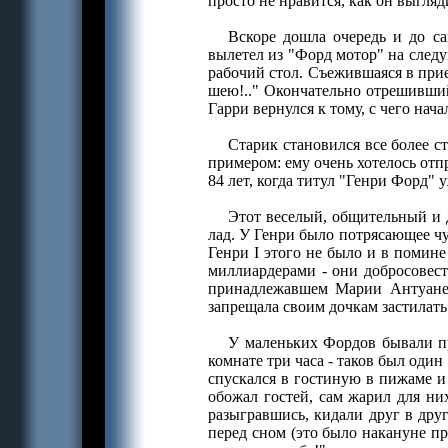
просто не нравится, как он выгляд
Вскоре дошла очередь и до са
вылетел из "Форд мотор" на следую
рабочий стол. Съежившаяся в при
шею!.." Окончательно отрешивший
Гарри вернулся к тому, с чего нача
Старик становился все более ст
примером: ему очень хотелось отп
84 лет, когда титул "Генри Форд" 
Этот веселый, общительный и 
лад. У Генри было потрясающее чу
Генри I этого не было и в помин
миллиардерами - они добросовест
принадлежавшем Марии Антуанет
запрещала своим дочкам застилать
У маленьких Фордов бывали пр
комнате три часа - таков был оди
спускался в гостиную в пижаме и
обожал гостей, сам жарил для ни
разыгравшись, кидали друг в дру
перед сном (это было накануне пр