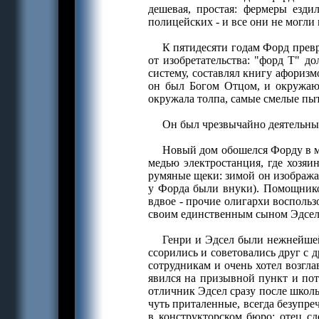
дешевая, простая: фермеры езди
полицейских - и все они не могли
К пятидесяти годам Форд превр
от изобретательства: "форд Т" д
систему, составлял книгу афоризм
он был Богом Отцом, и окружающ
окружала толпа, самые смелые пыт
Он был чрезвычайно деятельным
Новый дом обошелся Форду в м
медью электростанция, где хозя
румяные щеки: зимой он изображал
у Форда были внуки). Помощников
вдвое - прочие олигархи воспольз
своим единственным сыном Эдсело
Генри и Эдсел были нежнейшей 
ссорились и советовались друг с 
сотрудникам и очень хотел возгла
явился на призывной пункт и пот
отличник Эдсел сразу после школы
чуть приталенные, всегда безупр
в конструкторском бюро: отец с