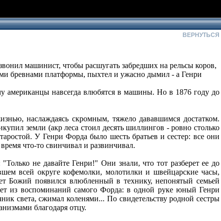
ВЕРНУТЬСЯ
 звонил машинист, чтобы расшугать забредших на рельсы коров,
ыми бревнами платформы, пыхтел и ужасно дымил - а Генри
ему американцы навсегда влюбятся в машины. Но в 1876 году до
изнью, наслаждаясь скромным, тяжело дававшимся достатком.
купил земли (акр леса стоил десять шиллингов - ровно столько
аростой. У Генри Форда было шесть братьев и сестер: все они
 время что-то свинчивал и развинчивал.
Только не давайте Генри!" Они знали, что тот разберет ее до
вшем всей округе кофемолки, молотилки и швейцарские часы,
вет Божий появился влюбленный в технику, непонятый семьей
ает из воспоминаний самого Форда: в одной руке юный Генри
ник света, сжимал коленями... По свидетельству родной сестры
анизмами благодаря отцу.