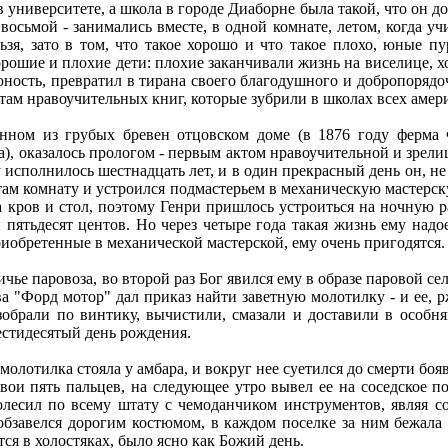
в университете, а школа в городе Диаборне была такой, что он 
восьмой - занимались вместе, в одной комнате, летом, когда у
зя, зато в том, что такое хорошо и что такое плохо, юные п
орошие и плохие дети: плохие заканчивали жизнь на виселице,
ность, превратил в тирана своего благодушного и добропорядоч
там нравоучительных книг, которые зубрили в школах всех амер
енном из грубых бревен отцовском доме (в 1876 году ферм
), оказалось прологом - первым актом нравоучительной и зрел
у исполнилось шестнадцать лет, и в один прекрасный день он, не
там комнату и устроился подмастерьем в механическую мастерск
за кров и стол, поэтому Генри пришлось устроиться на ночную 
и пятьдесят центов. Но через четыре года такая жизнь ему над
риобретенные в механической мастерской, ему очень пригодятся.
чье паровоза, во второй раз Бог явился ему в образе паровой с
лава "Форд мотор" дал приказ найти заветную молотилку - и ее
обрали по винтику, вычистили, смазали и доставили в особняк
стидесятый день рождения.
 молотилка стояла у амбара, и вокруг нее суетился до смерти б
вои пять пальцев, на следующее утро вывел ее на соседское по
олесил по всему штату с чемоданчиком инструментов, являя с
 обзавелся дорогим костюмом, в каждом поселке за ним бежал
ется в холостяках, было ясно как Божий день.