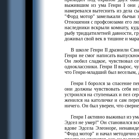
выжившим из ума Генри I они д
намеревался вытеснить из дела с
"Форд мотор" замелькали бычьи з
Отношения с профсоюзами его люд
наследники вскрыли комнату, куд
рыбу тридцатилетней давности, гру
доживал свой век в тишине и мара
В школе Генри II дразнили Сви
Генри не смог написать выпускное
Он любил сладкое, чувствовал се
одноклассники. Генри II вырос, чу
что Генри-младший был веселым,
Генри I боролся за спасение п
они должны чувствовать себя не
устроился на ступеньках и пел се
женился на католичке и сам пере
ничего. Он был уверен, что сверне
Генри I активно выживал из ума
Эдсел не умер!" Он становился в
вдове Эдсела Элеоноре, ненавиде
"Форд мотор" и начал методично у