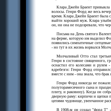
Клара Джейн Браент привыкла к
волосы. Генри Форд же весь вечер
время. Клара Джейн Браент была се
выйти хороший муж. Клара улыбнул
он, ни она не подозревали, что че
Письма на День святого Валент
на ферме, которую им выделил Фо
появились симпатичные ситцевые 
- но тут в их жизнь ворвался Мол
Молчаливый Отто стал третьим
Генри в состояние священного, гр
оснастил его колесами и рулем -
вдребезги: Генри Форд отправилс
вместе с ним - она знала, что брак
Генри Форд никогда не пожалел
полуторамесячного сына и праздн
плиту, и раковину). Когда он со
дверную раму: кирпичи и щепки п
цепями чудовище, увенчанное ра
В 1908-м он создал "форд Т" 