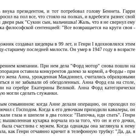
 внука президентом, и тот потребовал голову Беннета. Гарри
осил на пол все, что стояло на полках, и вдребезги разнес свой
 двери рык "Сукин сын, мальчишка! Жаль, что я не свернул ему
а философской сентенцией: "Все возвращается на круги своя -
дожник создавал шедевры в 99 лет, и Генри I вдохновлялся этим
ду-старшему последней милости. Он умер в 1947 году в возрасте
орением компании. При нем дела "Форд мотор" снова пошли на
рпорация оставила конкурентов далеко за кормой, а Форды - при
 его жена Анна, урожденная Макдоннел, считались образцовыми
ться и не забывали об обездоленных. Анна Форд ела на столе,
и на серебре Екатерины Великой. Анна Форд категорически
рую могли сделать служанки.
ным семьянином: когда Анне делали операцию, он проходил по
лючил с Господом. Когда к его девочкам приходили кавалеры, он
али глаза и шипели в два голоса: "Папочка, иди спать". Генри
вышколенная кухарка ворчала из-за того, что он и его дочки,
 была счастлива с мужем. Когда однажды она заглянула к нему
а, как Генри отчаянно кричит в телефонную трубку: "Да, да, я