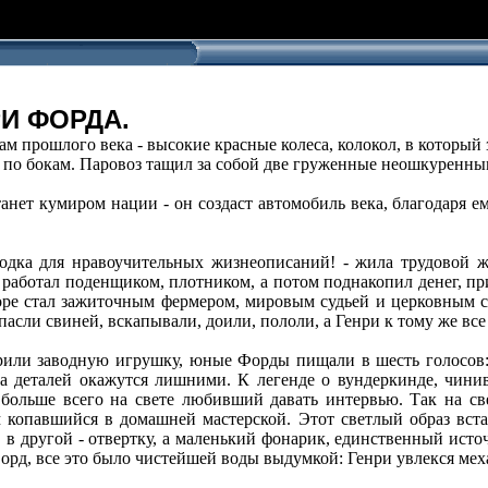
И ФОРДА.
м прошлого века - высокие красные колеса, колокол, в который
зи по бокам. Паровоз тащил за собой две груженные неошкуренн
анет кумиром нации - он создаст автомобиль века, благодаря 
одка для нравоучительных жизнеописаний! - жила трудовой ж
работал поденщиком, плотником, а потом поднакопил денег, при
коре стал зажиточным фермером, мировым судьей и церковным ст
пасли свиней, вскапывали, доили, пололи, а Генри к тому же все
рили заводную игрушку, юные Форды пищали в шесть голосов: "
на деталей окажутся лишними. К легенде о вундеркинде, чини
больше всего на свете любивший давать интервью. Так на с
 копавшийся в домашней мастерской. Этот светлый образ вст
в другой - отвертку, а маленький фонарик, единственный источ
орд, все это было чистейшей воды выдумкой: Генри увлекся мех