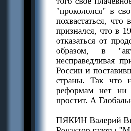
того своё плачевно
"прокололся" в св
похвастаться, что 
признался, что в 1
отказаться от про
образом, в "ак
несправедливая пр
России и поставивш
страны. Так что 
реформам нет ни 
простит. А Глобаль
ПЯКИН Валерий Ви
Редактор газеты "М