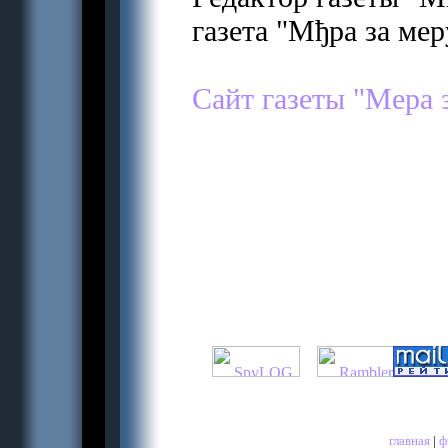
газета "Мђра за мер
Сайт газеты "Мера з
главная
|
ф