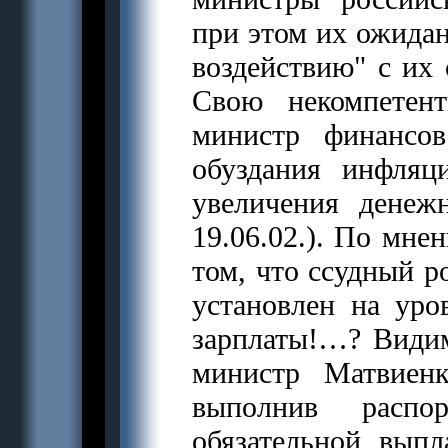
при этом их ожидан
воздействию" с и
Свою некомпетен
министр финансо
обуздания инфляц
увеличения дене
19.06.02.). По мне
том, что ссудный 
установлен на уро
зарплаты!…? Видим
министр Матвиен
выполнив распо
обязательной вып