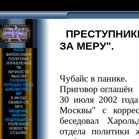
ПРЕСТУПНИКИ
ЗА МЕРУ".
ПУТИ
ФИЛОСОФИЯ
ПОЛИТИКА
УПРАВЛЕНИЕ
ТВ
ЛИЧНОСТИ
Чубайс в панике.
МЫСЛИ
ГАЛЕРЕЯ
ПУТЕШЕСТВИЯ
Приговор оглашён
БИБЛИОТЕКА
WP
30 июля 2002 год
E-MUSIC
ОБМЕН CD
MP3
Москвы" с корре
ОБЩЕНИЕ
ФОРУМ
беседовал Хароль
ПОДПИШИСЬ!
ПОЛЕЗНОЕ
отдела политики 
НОВОСТИ
ССЫЛКИ