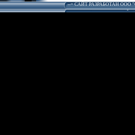
--= САЙТ РАЗРАБОТАН ООО 
-