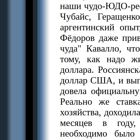
наши чудо-ЮДО-реф
Чубайс, Геращенк
аргентинский опы
Фёдоров даже привё
чуда" Кавалло, чт
тому, как надо ж
доллара. Россиянск
доллар США, и вып
довела официальн
Реально же ставк
хозяйства, доходила
месяцев в году,
необходимо было