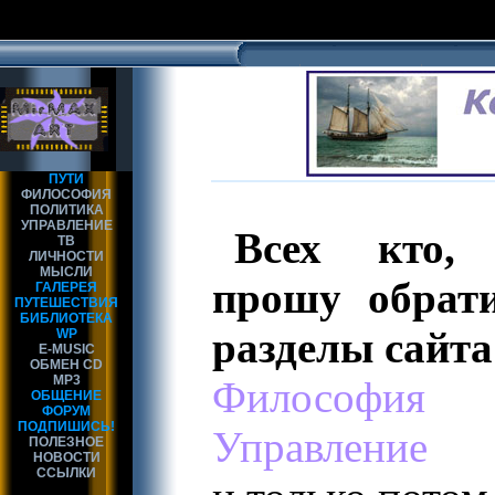
ПУТИ
ФИЛОСОФИЯ
ПОЛИТИКА
УПРАВЛЕНИЕ
Всех кто, 
ТВ
ЛИЧНОСТИ
МЫСЛИ
прошу обрат
ГАЛЕРЕЯ
ПУТЕШЕСТВИЯ
БИБЛИОТЕКА
разделы сайта
WP
E-MUSIC
ОБМЕН CD
MP3
Философия
ОБЩЕНИЕ
ФОРУМ
ПОДПИШИСЬ!
Управление
ПОЛЕЗНОЕ
НОВОСТИ
ССЫЛКИ