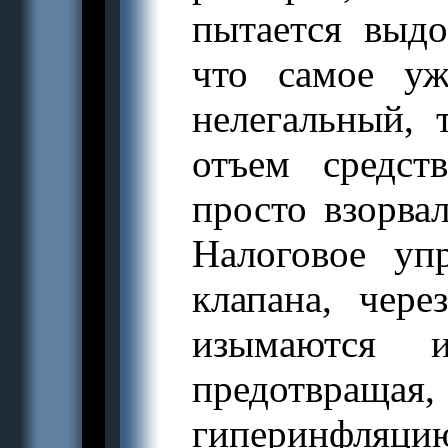
пытается выдо
что
самое уж
нелегальный, 
отъем средст
просто взорва
Налоговое уп
клапана, чер
изымаются 
предотвраща
гиперинфляци