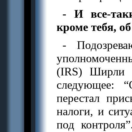
- И все-та
кроме тебя, об
- Подозрева
уполномоченн
(IRS) Ширли 
следующее: “
перестал прис
налоги, и сит
под контроля”