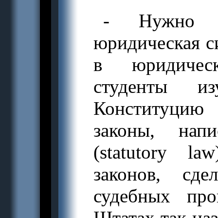
- Нужно п
юридическая с
в юридичес
студенты и
Конституцию
законы, нап
(statutory l
законов, сд
судебных про
Штатах так на