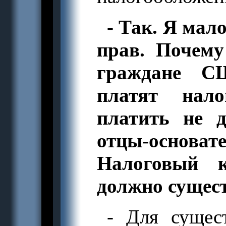
- Так. Я мал
прав. Почему
граждане С
платят нал
платить не 
отцы-основа
Налоговый 
должно сущест
- Для сущест