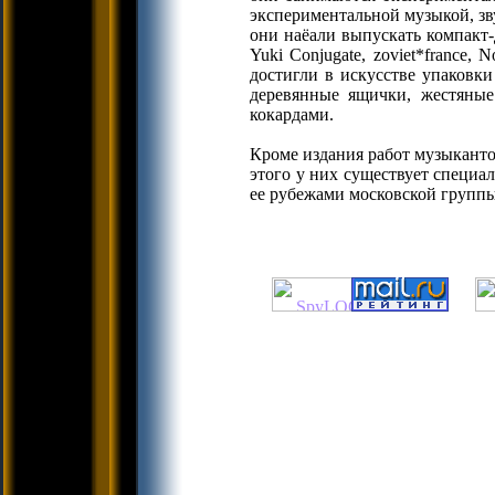
экспериментальной музыкой, зву
они наёали выпускать компакт-
Yuki Conjugate, zoviet*france, N
достигли в искусстве упаковк
деревянные ящички, жестяные
кокардами.
Кроме издания работ музыканто
этого у них существует специал
ее рубежами московской группы 