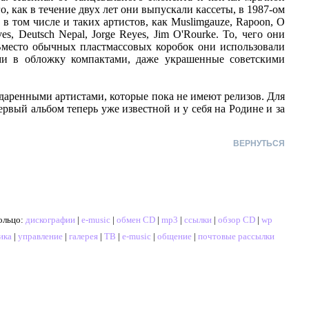
, как в течение двух лет они выпускали кассеты, в 1987-ом
в том числе и таких артистов, как Muslimgauze, Rapoon, O
ives, Deutsch Nepal, Jorge Reyes, Jim O'Rourke. То, чего они
 Вместо обычных пластмассовых коробок они использовали
ми в обложку компактами, даже украшенные советскими
даренными артистами, которые пока не имеют релизов. Для
первый альбом теперь уже известной и у себя на Родине и за
ВЕРНУТЬСЯ
ольцо:
дискографии
|
e-music
|
обмен CD
|
mp3
|
ссылки
|
обзор CD
|
wp
ика
|
управление
|
галерея
|
ТВ
|
e-music
|
общение
|
почтовые рассылки