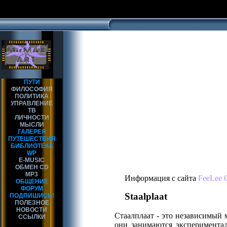
ПУТИ
ФИЛОСОФИЯ
ПОЛИТИКА
УПРАВЛЕНИЕ
ТВ
ЛИЧНОСТИ
МЫСЛИ
ГАЛЕРЕЯ
ПУТЕШЕСТВИЯ
БИБЛИОТЕКА
WP
E-MUSIC
ОБМЕН CD
MP3
Информация с сайта
FeeLee 
ОБЩЕНИЕ
ФОРУМ
Staalplaat
ПОДПИШИСЬ!
ПОЛЕЗНОЕ
НОВОСТИ
Стаалплаат - это независимый
ССЫЛКИ
они занимаются экспериментал