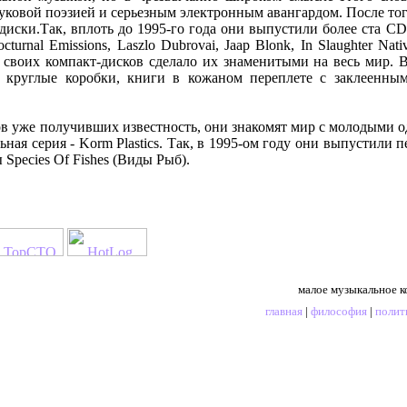
ковой поэзией и серьезным электронным авангардом. После того
диски.Так, вплоть до 1995-го года они выпустили более ста CD 
octurnal Emissions, Laszlo Dubrovai, Jaap Blonk, In Slaughter Nat
и своих компакт-дисков сделало их знаменитыми на весь мир.
 круглые коробки, книги в кожаном переплете с заклеенны
в уже получивших известность, они знакомят мир с молодыми о
ьная серия - Korm Plastics. Так, в 1995-ом году они выпустили 
Species Of Fishes (Виды Рыб).
малое музыкальное к
главная
|
философия
|
полит