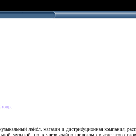
Group
.
 музыкальный лэйбл, магазин и дистрибуционная компания, рас
ьной музыкой, но в чрезвычайно широком смысле этого слов